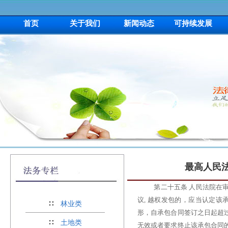
首页
关于我们
新闻动态
可持续发展
最高人民
第二十五条 人民法院在
议, 越权发包的，应当认定
林业类
形，自承包合同签订之日起超
土地类
无效或者要求终止该承包合同