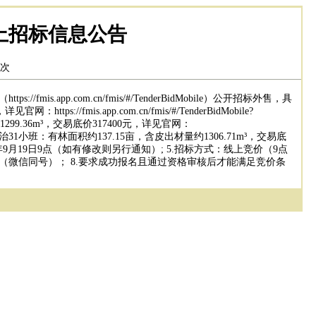
线上招标信息公告
次
pp.com.cn/fmis/#/TenderBidMobile）公开招标外售，具
/fmis.app.com.cn/fmis/#/TenderBidMobile?
材量约1299.36m³，交易底价317400元，详见官网：
3）贵港桂平石咀镇石咀平治31小班：有林面积约137.15亩，含皮出材量约1306.71m³，交易底
 4.投标开始时间：2025年9月19日9点（如有修改则另行通知）; 5.招标方式：线上竞价（9点
449243（微信同号）； 8.要求成功报名且通过资格审核后才能满足竞价条