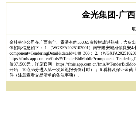
金光集团-广西
联
金桂林业公司在广西南宁、贵港有约530.65亩桉树成过熟林，含皮出材量约5435.
体招标信息如下： 1.（WGXFA2025102001）南宁隆安城厢镇良安4小班：有林面积
component=TenderingDetail&dataId=148_308； 2.
https://fmis.app.com.cn/fmis/#/TenderBidMobile?comp
价371500元，详见官网：https://fmis.app.com.cn/fmis/#/Tend
开始，10点55分进入第一次延迟报价倒计时）； 6.看样及保证金截止日期：
件（注意查看交易清单的备注事项）。