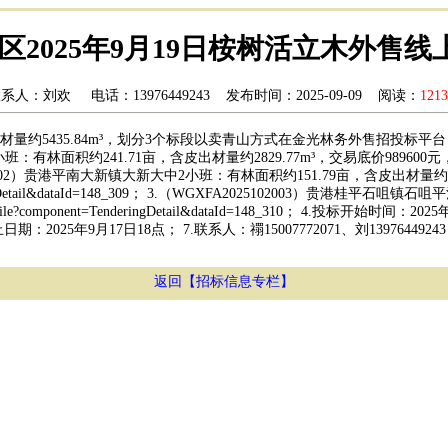
区2025年9月19日桉树活立木外售
系人：刘欢 电话：13976449243 发布时间：2025-09-09 阅读：
1213
84m³，划分3个标段以卖青山方式在金光林务外售招投标平台（https://fmis.a
约241.71亩，含皮出材量约2829.77m³，交易底价989600元，详见官网：https:/
（WGXFA2025102002）贵港平南大新镇大新大中2小班：有林面积约151.79亩，含皮出
onent=TenderingDetail&dataId=148_309； 3.（WGXFA202510200
erBidMobile?component=TenderingDetail&dataId=148_310；
2025年9月17日18点； 7.联系人：禤15007772071、刘13976
返回【招标信息专栏】